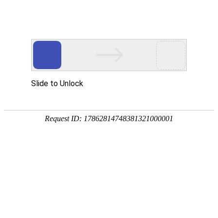
您好，欢迎进入浙江ca亚洲城官网股份有限公司的官方网站！
网站首页
关于我们