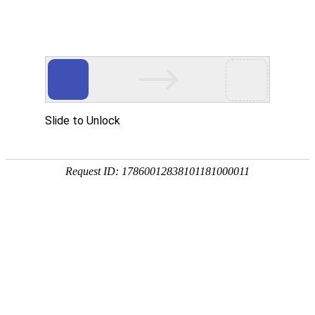
您好，欢迎进入浙江ca亚洲城官网股份有限公司的官方网站！
网站首页
关于我们