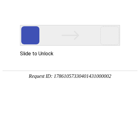
您好，欢迎进入浙江ca亚洲城官网股份有限公司的官方网站！
网站首页
关于我们