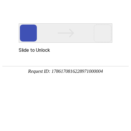
您好，欢迎进入浙江ca亚洲城官网股份有限公司的官方网站！
网站首页
关于我们