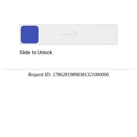
您好，欢迎进入浙江ca亚洲城官网股份有限公司的官方网站！
网站首页
关于我们